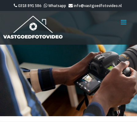
0318 891 586
Whatsapp
info@vastgoedfotovideo.nl
Me