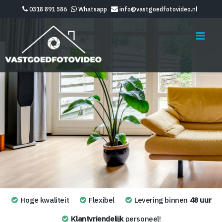
0318 891 586
Whatsapp
info@vastgoedfotovideo.nl
Me
Hoge kwaliteit
Flexibel
Levering binnen
48 uur
Klantvriendelijk
personeel!