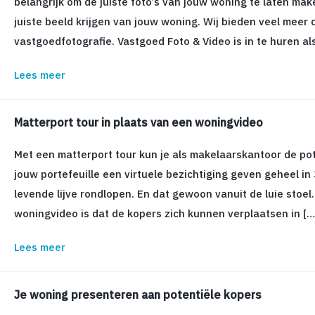
belangrijk om de juiste foto’s van jouw woning te laten mak
juiste beeld krijgen van jouw woning. Wij bieden veel meer 
vastgoedfotografie. Vastgoed Foto & Video is in te huren a
Lees meer
Matterport tour in plaats van een woningvideo
Met een matterport tour kun je als makelaarskantoor de pot
jouw portefeuille een virtuele bezichtiging geven geheel in 3
levende lijve rondlopen. En dat gewoon vanuit de luie stoel
woningvideo is dat de kopers zich kunnen verplaatsen in […
Lees meer
Je woning presenteren aan potentiële kopers