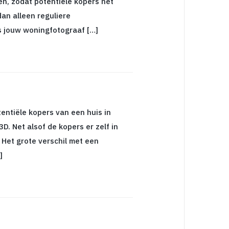
en, zodat potentiële kopers het
dan alleen reguliere
ls jouw woningfotograaf […]
entiële kopers van een huis in
D. Net alsof de kopers er zelf in
. Het grote verschil met een
]