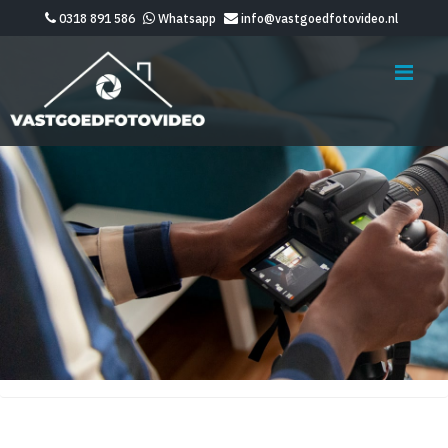
0318 891 586
Whatsapp
info@vastgoedfotovideo.nl
Me