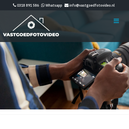
0318 891 586
Whatsapp
info@vastgoedfotovideo.nl
Me